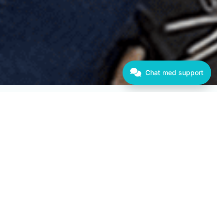
Logg inn
Chat med support
INTEGRASJONER
Integrert med regnskapssystemene du
allerede bruker