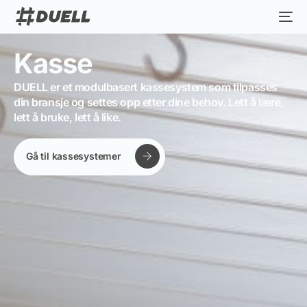
Kasse
DUELL er et modulbasert kassesystem som tilpasses
din bransje og settes opp etter dine behov. Lett å lære,
lett å bruke, lett å like.
Gå til kassesystemer