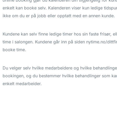
API
Se alt
PowerOffice
PowerOffice
PowerOffice
enkelt kan booke selv. Kalenderen viser kun ledige tidspu
Duell API
ikke om du er på jobb eller opptatt med en annen kunde.
Unimicro
Unimicro
Unimicro
Xledger
Xledger
Xledger
Kundene kan selv finne ledige timer hos sin faste frisør, el
time i salongen. Kundene går inn på siden nytime.no/dittf
Se alle
Se alle
Se alle
booke time.
Du velger selv hvilke medarbeidere og hvilke behandlinger
bookingen, og du bestemmer hvilke behandlinger som kan 
enkelt medarbeider.