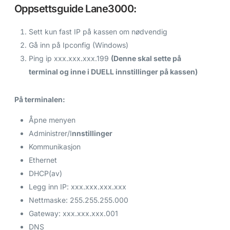
Oppsettsguide Lane3000:
Sett kun fast IP på kassen om nødvendig
Gå inn på Ipconfig (Windows)
Ping ip xxx.xxx.xxx.199
(Denne skal sette på
terminal og inne i DUELL innstillinger på kassen)
På terminalen:
Åpne menyen
Administrer/I
nnstillinger
Kommunikasjon
Ethernet
DHCP(av)
Legg inn IP: xxx.xxx.xxx.xxx
Nettmaske: 255.255.255.000
Gateway: xxx.xxx.xxx.001
DNS