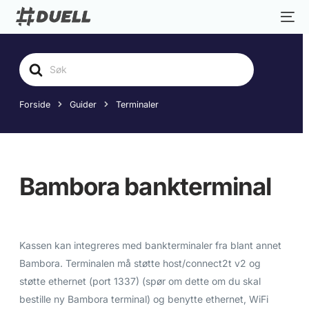
Søk
etter
Forside
Guider
Terminaler
Bambora bankterminal
Kassen kan integreres med bankterminaler fra blant annet
Bambora. Terminalen må støtte host/connect2t v2 og
støtte ethernet (port 1337) (spør om dette om du skal
bestille ny Bambora terminal) og benytte ethernet, WiFi