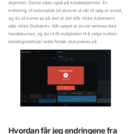
skjermen. Denne vises også på kundeskjermen. En
kvittering vil automatisk bli skrevet ut når et salg er avvist,
og du vil kunne se på den at det står «Ikke Autorisert»
eller «Ikke Godkjent». Når salget er avvist tømmes ikke
handlekurven, og du vil få muligheten til å velge hvilken
betalingsmetode neste forsøk skal prøves på.
Hvordan får jeg endringene fra