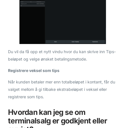
Du vil da få opp et nytt vindu hvor du kan skrive inn Tips-
beløpet og velge ønsket betalingsmetode.
Registrere veksel som tips
Når kunden betaler mer enn totalbeløpet i kontant, får du
valget mellom å gi tilbake ekstrabeløpet i veksel eller
registrere som tips.
Hvordan kan jeg se om
terminalsalg er godkjent eller