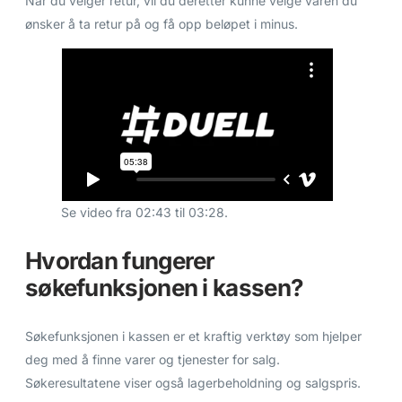
Når du velger retur, vil du deretter kunne velge varen du
ønsker å ta retur på og få opp beløpet i minus.
Se video fra 02:43 til 03:28.
Hvordan fungerer
søkefunksjonen i kassen?
Søkefunksjonen i kassen er et kraftig verktøy som hjelper
deg med å finne varer og tjenester for salg.
Søkeresultatene viser også lagerbeholdning og salgspris.