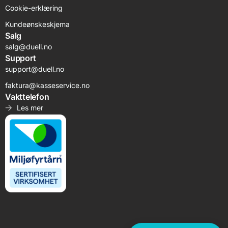
Cookie-erklæring
Kundeønskeskjema
Salg
salg@duell.no
Support
support@duell.no
faktura@kasseservice.no
Vakttelefon
Les mer
Logg inn