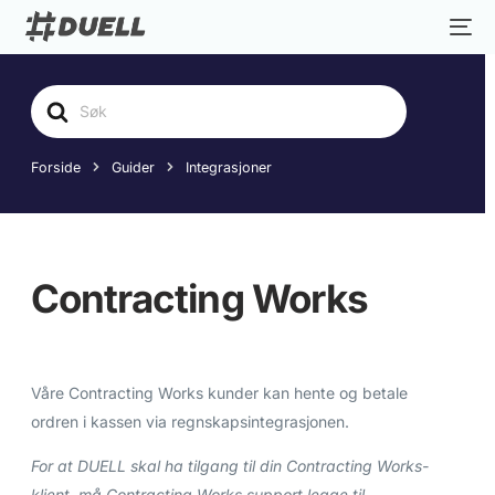
Søk
etter
Forside
Guider
Integrasjoner
Contracting Works
Våre Contracting Works kunder kan hente og betale
ordren i kassen via regnskapsintegrasjonen.
For at DUELL skal ha tilgang til din Contracting Works-
klient, må Contracting Works support legge til