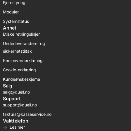
Fjernstyring
Moduler
Systemstatus
Annet
Etiske retningslinjer
Underleverandører og
sikkerhetstiltak
Personvernerklæring
Cookie-erklæring
Kundeønskeskjema
Salg
salg@duell.no
Support
support@duell.no
faktura@kasseservice.no
Vakttelefon
Les mer